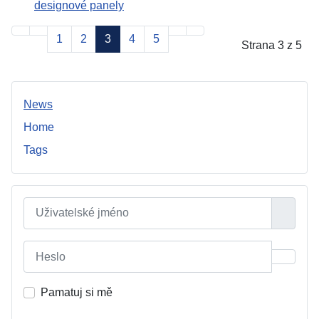
designové panely
1
2
3
4
5
Strana 3 z 5
News
Home
Tags
Uživatelské jméno
Heslo
Zobrazi
Pamatuj si mě