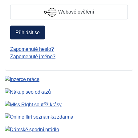
Webové ověření
Přihlásit se
Zapomenuté heslo?
Zapomenuté jméno?