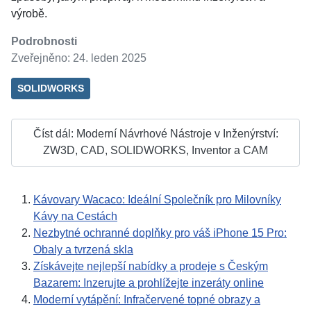
výrobě.
Podrobnosti
Zveřejněno: 24. leden 2025
SOLIDWORKS
Číst dál: Moderní Návrhové Nástroje v Inženýrství:
ZW3D, CAD, SOLIDWORKS, Inventor a CAM
Kávovary Wacaco: Ideální Společník pro Milovníky
Kávy na Cestách
Nezbytné ochranné doplňky pro váš iPhone 15 Pro:
Obaly a tvrzená skla
Získávejte nejlepší nabídky a prodeje s Českým
Bazarem: Inzerujte a prohlížejte inzeráty online
Moderní vytápění: Infračervené topné obrazy a