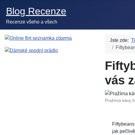
Blog Recenze
Recenze všeho a všech
Jste zde:
T
Fiftybea
Fifty
vás z
Pražírna kávy č
Fiftybeans
jak pečliv