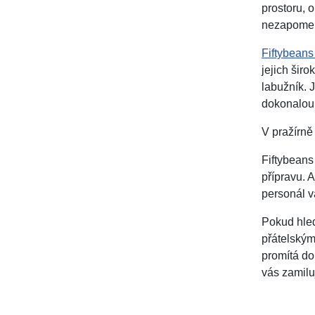
prostoru, 
nezapomenu
Fiftybean
jejich šir
labužník. J
dokonalou 
V pražírně
Fiftybeans
přípravu. 
personál v
Pokud hled
přátelským
promítá do
vás zamilu