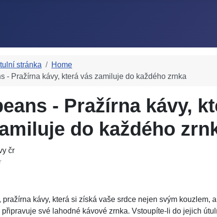
itulní stránka
Home
ns - Pražírna kávy, která vás zamiluje do každého zrnka
beans - Pražírna kávy, k
amiluje do každého zrn
r
, pražírna kávy, která si získá vaše srdce nejen svým kouzlem, al
ě připravuje své lahodné kávové zrnka. Vstoupíte-li do jejich útu