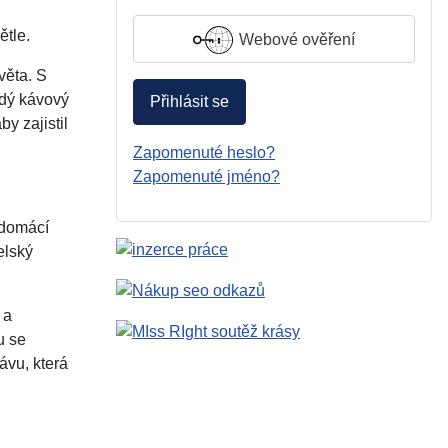
ětle.
Webové ověření
věta. S
ždý kávový
Přihlásit se
y zajistil
Zapomenuté heslo?
Zapomenuté jméno?
 domácí
elský
 a
u se
ávu, která