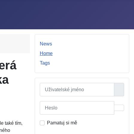
News
Home
terá
Tags
ka
Uživatelské jméno
Heslo
Zobrazi
Pamatuj si mě
e také tím,
lného