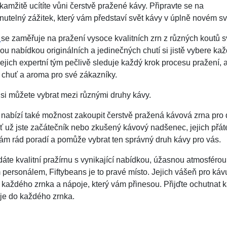
okamžitě ucítíte vůni čerstvě pražené kávy. Připravte se na
telný zážitek, který vám představí svět kávy v úplně novém sv
s
se zaměřuje na pražení vysoce kvalitních zrn z různých koutů s
okou nabídkou originálních a jedinečných chutí si jistě vybere ka
ejich expertní tým pečlivě sleduje každý krok procesu pražení, ab
chuť a aroma pro své zákazníky.
 si můžete vybrat mezi různými druhy kávy.
 nabízí také možnost zakoupit čerstvě pražená kávová zrna pro
Ať už jste začátečník nebo zkušený kávový nadšenec, jejich přát
ám rád poradí a pomůže vybrat ten správný druh kávy pro vás.
áte kvalitní pražírnu s vynikající nabídkou, úžasnou atmosférou
 personálem, Fiftybeans je to pravé místo. Jejich vášeň pro káv
 každého zrnka a nápoje, který vám přinesou. Přijďte ochutnat k
je do každého zrnka.